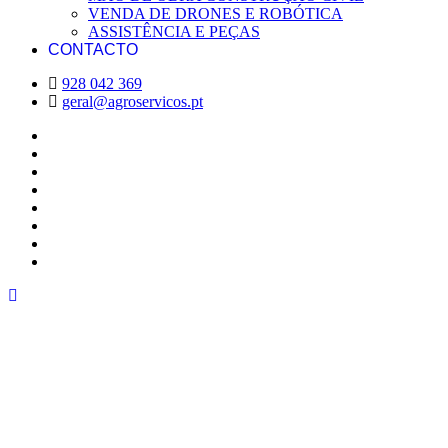
VENDA DE DRONES E ROBÓTICA
ASSISTÊNCIA E PEÇAS
CONTACTO
928 042 369
geral@agroservicos.pt
Venda de drones e robótica
Serviços com drones
Serviços de mão de obra agrícola
Serviço de drones para a construção civil
Mão de obra para a construção civil
Comodato de Terrenos e Explorações Agrícolas
Apoio às comunidades
Workshops