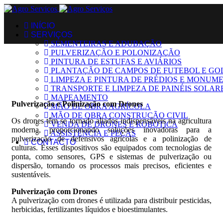
INÍCIO
SERVIÇOS
SEMENTEIRAS E ADUBAÇÃO
PULVERIZAÇÃO E POLONIZAÇÃO
PINTURA DE ESTUFAS E AVIÁRIOS
PLANTAÇÃO DE CAMPOS DE FUTEBOL E GO
LIMPEZA E PINTURA DE PRÉDIOS E MONUM
TRANSPORTE E LIMPEZA DE PAINÉIS SOLAR
MAPEAMENTO
Pulverização e Polinização com Drones
MÃO DE OBRA AGRÍCOLA
MÃO DE OBRA CONSTRUÇÃO CIVIL
Os drones têm se tornado aliados indispensáveis na agricultura
VENDA DE DRONES E ROBÓTICA
moderna, proporcionando soluções inovadoras para a
ASSISTÊNCIA E PEÇAS
pulverização de defensivos agrícolas e a polinização de
CONTACTO
culturas. Esses dispositivos são equipados com tecnologias de
ponta, como sensores, GPS e sistemas de pulverização ou
dispersão, tornando os processos mais precisos, eficientes e
sustentáveis.
Pulverização com Drones
A pulverização com drones é utilizada para distribuir pesticidas,
herbicidas, fertilizantes líquidos e bioestimulantes.